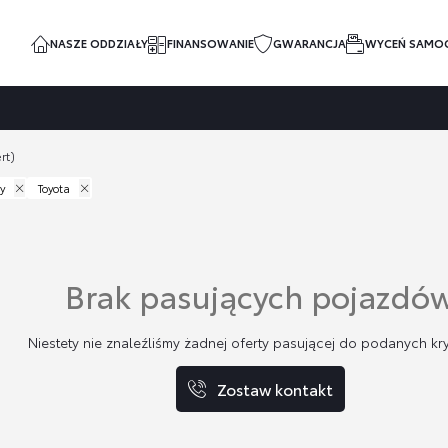
NASZE ODDZIAŁY
FINANSOWANIE
GWARANCJA
WYCEŃ SAMO
rt)
y
Toyota
Brak pasujących pojazdó
Niestety nie znaleźliśmy żadnej oferty pasującej do podanych kry
Zostaw kontakt